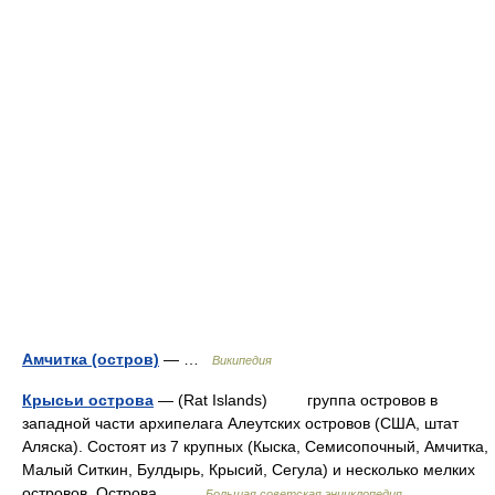
Амчитка (остров)
— …
Википедия
Крысьи острова
— (Rat Islands) группа островов в
западной части архипелага Алеутских островов (США, штат
Аляска). Состоят из 7 крупных (Кыска, Семисопочный, Амчитка,
Малый Ситкин, Булдырь, Крысий, Сегула) и несколько мелких
островов. Острова… …
Большая советская энциклопедия