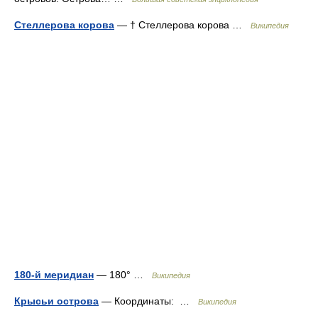
Стеллерова корова
— † Стеллерова корова …
Википедия
180-й меридиан
— 180° …
Википедия
Крысьи острова
— Координаты: …
Википедия