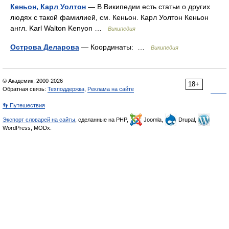
Кеньон, Карл Уолтон
— В Википедии есть статьи о других
людях с такой фамилией, см. Кеньон. Карл Уолтон Кеньон
англ. Karl Walton Kenyon …
Википедия
Острова Деларова
— Координаты: …
Википедия
© Академик, 2000-2026
18+
Обратная связь:
Техподдержка
,
Реклама на сайте
👣 Путешествия
Экспорт словарей на сайты
, сделанные на PHP,
Joomla,
Drupal,
WordPress, MODx.