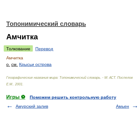
Топонимический словарь
Амчитка
Толкование
Перевод
Амчитка
о.
см.
Крысьи острова
Географические названия мира: Топонимический словарь. - М: АСТ
.
Поспелов
Е.М.
.
2001
.
Игры ⚽
Поможем решить контрольную работу
Амурский залив
Амьен